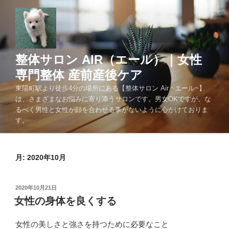
コ
ン
テ
ン
ツ
整体サロン AIR（エール）｜女性
へ
専門整体 産前産後ケア
ス
東陽町駅より徒歩4分の場所にある【整体サロン Air ~エール~】
キ
は、さまざまなお悩みに寄り添うサロンです。男女OKですが、な
ッ
るべく男性と女性が顔を合わせる事がないように心がけておりま
プ
す。
月:
2020年10月
投
2020年10月21日
稿
女性の身体を良くする
日:
女性の美しさと強さを持つために必要なこと