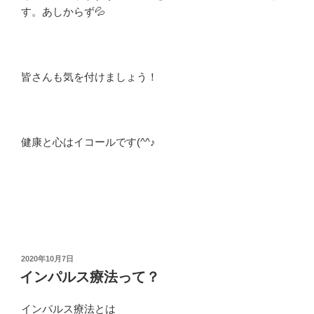
す。あしからず💦
皆さんも気を付けましょう！
健康と心はイコールです(^^♪
投
2020年10月7日
稿
インパルス療法って？
日:
インパルス療法とは