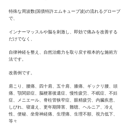
特殊な周波数(国債特許エムキューブ波)の流れるグローブ
で、
インナーマッスルや脳を刺激し、即効で痛みを改善する
だけでなく、
自律神経を整え、自然治癒力を取り戻す根本的な施術方
法です。
改善例です。
肩こり、腰痛、四十肩、五十肩、膝痛、ギックリ腰、頭
痛、顎関節症、脳梗塞後遺症、慢性疲労、不眠症、不妊
症、メニエール、脊柱管狭窄症、眼精疲労、内臓疾患、
しびれ、寝違え、更年期障害、難聴、ヘルニア、冷え
性、便秘、坐骨神経痛、生理痛、生理不順、視力低下、
等々