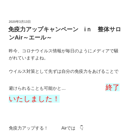
投
2020年3月13日
稿
免疫力アップキャンペーン iｎ 整体サロ
日:
ンAir～エール～
昨今、コロナウイルス情報が毎日のようにメディアで騒
がれていますよね。
ウイルス対策として先ずは自分の免疫力をあげることで
終了
避けられることも可能かと…
いたしました！
免疫力アップする！ Airでは 👇