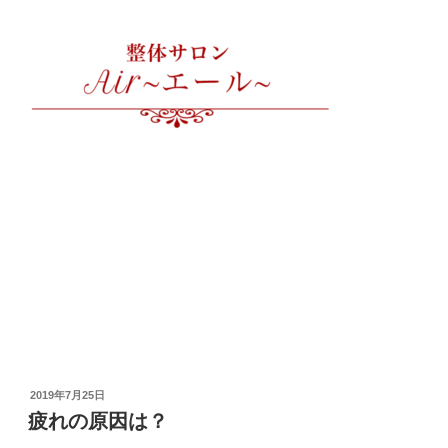
投
2019年7月25日
稿
疲れの原因は？
日: