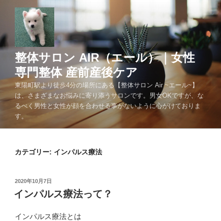
コ
ン
テ
ン
ツ
整体サロン AIR（エール）｜女性
へ
専門整体 産前産後ケア
ス
東陽町駅より徒歩4分の場所にある【整体サロン Air ~エール~】
キ
は、さまざまなお悩みに寄り添うサロンです。男女OKですが、な
ッ
るべく男性と女性が顔を合わせる事がないように心がけておりま
プ
す。
カテゴリー:
インパルス療法
投
2020年10月7日
稿
インパルス療法って？
日:
インパルス療法とは