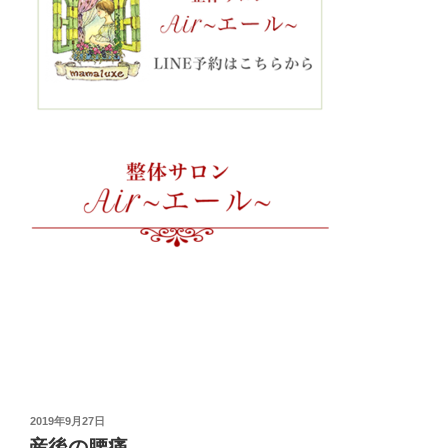
投
2019年9月27日
稿
産後の腰痛