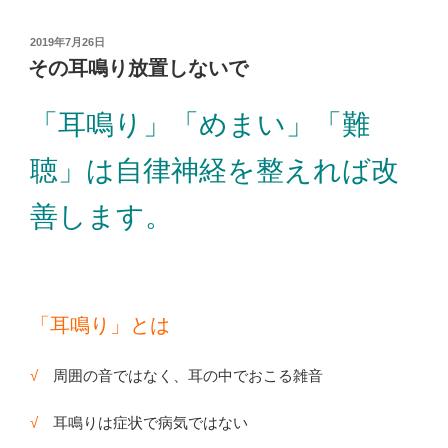
投
2019年7月26日
稿
その耳鳴り放置しないで
日:
「耳鳴り」「めまい」「難
聴」は自律神経を整えれば改
善します。
「耳鳴り」とは
√
周囲の音ではなく、耳の中でおこる雑音
√
耳鳴りは症状で病気ではない