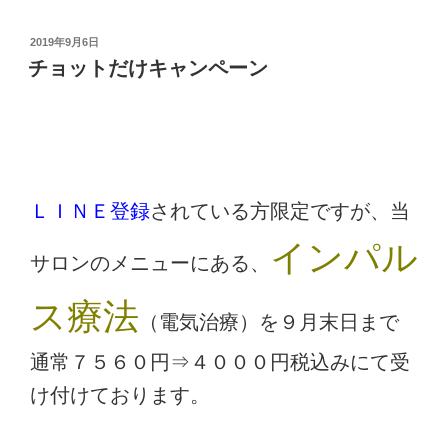
投
2019年9月6日
稿
チョットだけキャンペーン
日:
ＬＩＮＥ登録
されている方限定ですが、当
インパル
サロンのメニューにある、
ス療法
（電気治療）を９月末日まで
通常７５６０円⇒４０００円税込みにて受
け付けております。