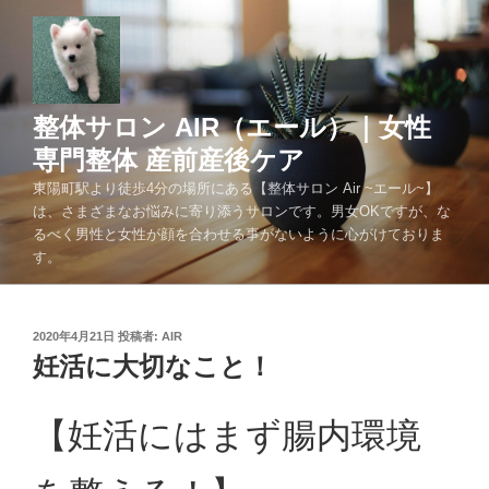
コ
ン
テ
ン
ツ
整体サロン AIR（エール）｜女性
へ
専門整体 産前産後ケア
ス
東陽町駅より徒歩4分の場所にある【整体サロン Air ~エール~】
キ
は、さまざまなお悩みに寄り添うサロンです。男女OKですが、な
ッ
るべく男性と女性が顔を合わせる事がないように心がけておりま
プ
す。
投
2020年4月21日
投稿者:
AIR
稿
妊活に大切なこと！
日:
【妊活にはまず腸内環境