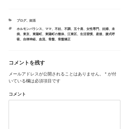
カ
ブログ
、
妊活
テ
タ
ホルモンバランス
、
ママ
、
不妊
、
不調
、
五十肩
、
女性専門
、
妊婦
、
未
ゴ
グ
病
、
東京
、
東陽町
、
東陽町の整体
、
江東区
、
生活習慣
、
産後
、
腹式呼
リ
吸
、
自律神経
、
血流
、
骨盤
、
骨盤矯正
ー
コメントを残す
メールアドレスが公開されることはありません。
*
が付
いている欄は必須項目です
コメント