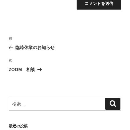
投
前
前
稿
の
臨時休業のお知らせ
ナ
投
ビ
稿
次
次
ゲ
の
ZOOM 相談
投
ー
稿
シ
ョ
ン
検
検
索
索:
最近の投稿