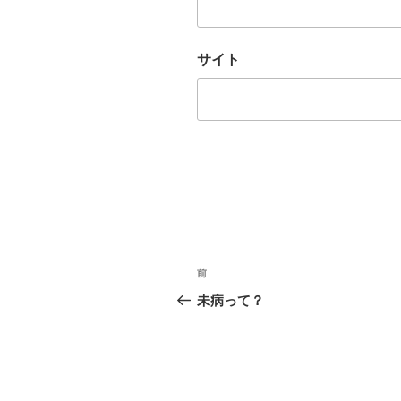
サイト
投
前
前
稿
の
未病って？
投
ナ
稿
ビ
ゲ