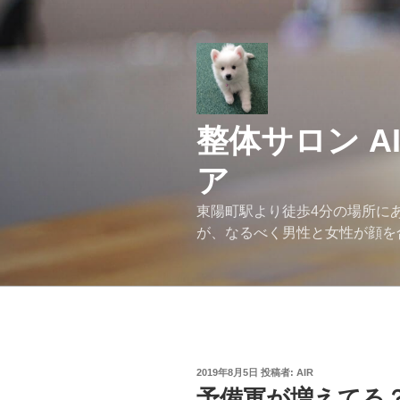
コ
ン
テ
ン
ツ
へ
整体サロン A
ス
キ
ア
ッ
プ
東陽町駅より徒歩4分の場所にあ
が、なるべく男性と女性が顔を
投
2019年8月5日
投稿者:
AIR
稿
予備軍が増えてる