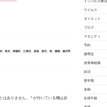
インパルス療
ウイルス
ダイエット
ブログ
マタニティ
予約
体
、
東京
、
東陽町
、
江東区
、
産後
、
疲労
、
肺
、
腰痛
、
腹式呼
側弯症
坐骨神経痛
妊活
更年期
未病
とはありません。
*
が付いている欄は必
生理不順