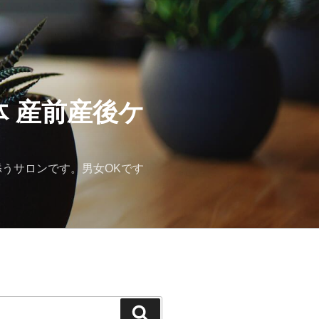
体 産前産後ケ
添うサロンです。男女OKです
検