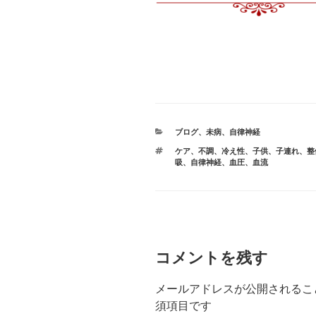
カ
ブログ
、
未病
、
自律神経
テ
タ
ケア
、
不調
、
冷え性
、
子供
、
子連れ
、
整
ゴ
グ
吸
、
自律神経
、
血圧
、
血流
リ
ー
コメントを残す
メールアドレスが公開されるこ
須項目です