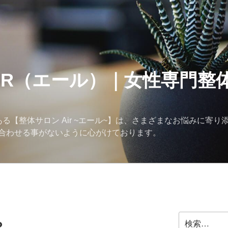
IR（エール）｜女性専門整
る【整体サロン Air ~エール~】は、さまざまなお悩みに寄り
合わせる事がないように心がけております。
検
？